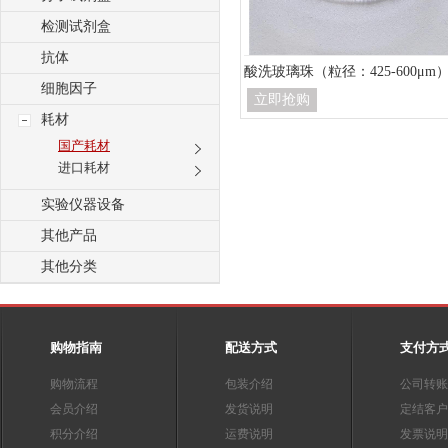
检测试剂盒
抗体
酸洗玻璃珠（粒径：425-600μm
细胞因子
立即抢购
耗材
国产耗材
进口耗材
实验仪器设备
其他产品
其他分类
购物指南
配送方式
支付方
购物流程
包装介绍
公司转账
会员介绍
发货说明
定结客户
积分介绍
运费说明
发票说明